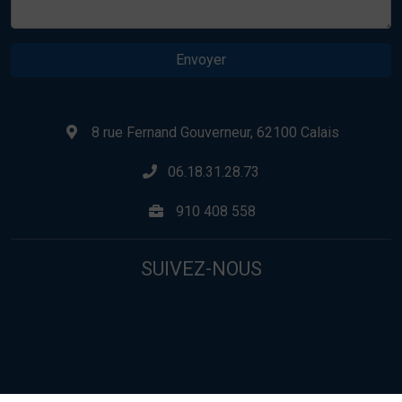
Envoyer
8 rue Fernand Gouverneur, 62100 Calais
06.18.31.28.73
910 408 558
SUIVEZ-NOUS